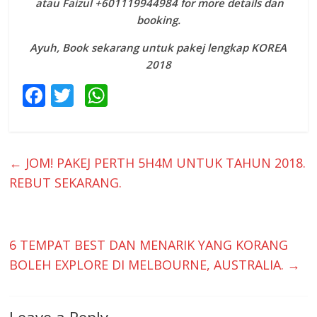
atau Faizul +601119944984 for more details dan
booking.
Ayuh, Book sekarang untuk pakej lengkap KOREA
2018
F
T
W
ac
w
h
e
itt
at
b
er
s
←
JOM! PAKEJ PERTH 5H4M UNTUK TAHUN 2018.
o
A
REBUT SEKARANG.
o
p
k
p
6 TEMPAT BEST DAN MENARIK YANG KORANG
BOLEH EXPLORE DI MELBOURNE, AUSTRALIA.
→
Leave a Reply