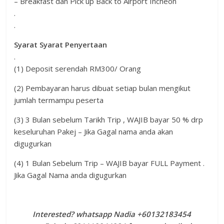
– Breakfast dan Pick up Back to Airport Incheon
.
.
Syarat Syarat Penyertaan
.
(1) Deposit serendah RM300/ Orang
(2) Pembayaran harus dibuat setiap bulan mengikut
jumlah termampu peserta
(3) 3 Bulan sebelum Tarikh Trip , WAJIB bayar 50 % drp
keseluruhan Pakej – Jika Gagal nama anda akan
digugurkan
(4) 1 Bulan Sebelum Trip – WAJIB bayar FULL Payment .
Jika Gagal Nama anda digugurkan
Interested? whatsapp Nadia +60132183454