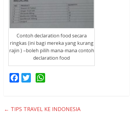
Contoh declaration food secara
ringkas (ini bagi mereka yang kurang
rajin ) –boleh pilih mana-mana contoh
declaration food
F
T
W
ac
w
h
e
itt
at
b
er
s
←
TIPS TRAVEL KE INDONESIA
o
A
o
p