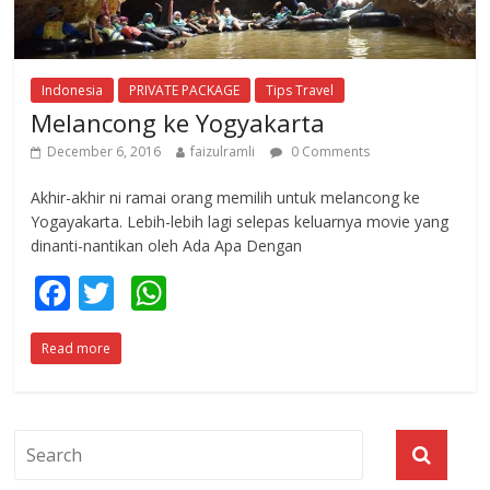
Indonesia
PRIVATE PACKAGE
Tips Travel
Melancong ke Yogyakarta
December 6, 2016
faizulramli
0 Comments
Akhir-akhir ni ramai orang memilih untuk melancong ke
Yogayakarta. Lebih-lebih lagi selepas keluarnya movie yang
dinanti-nantikan oleh Ada Apa Dengan
F
T
W
ac
w
h
Read more
e
itt
at
b
er
s
o
A
o
p