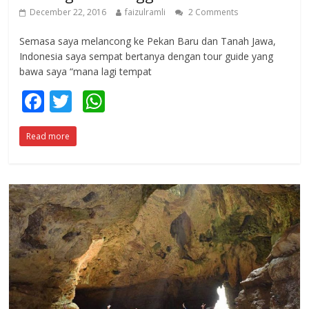
December 22, 2016
faizulramli
2 Comments
Semasa saya melancong ke Pekan Baru dan Tanah Jawa,
Indonesia saya sempat bertanya dengan tour guide yang
bawa saya “mana lagi tempat
F
T
W
ac
w
h
Read more
e
itt
at
b
er
s
o
A
o
p
k
p