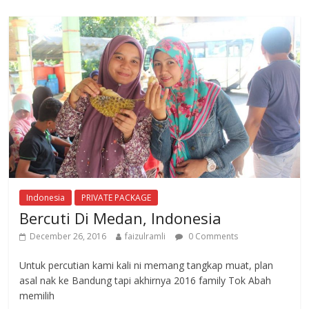
o
A
o
p
k
p
Indonesia
PRIVATE PACKAGE
Bercuti Di Medan, Indonesia
December 26, 2016
faizulramli
0 Comments
Untuk percutian kami kali ni memang tangkap muat, plan
asal nak ke Bandung tapi akhirnya 2016 family Tok Abah
memilih