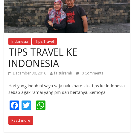
Indonesia
Tips Travel
TIPS TRAVEL KE
INDONESIA
December 30, 2016
faizulramli
0 Comments
Hari yang indah ni saya saja nak share sikit tips ke Indonesia
sebab agak ramai yang pm dan bertanya. Semoga
F
T
W
ac
w
h
Read more
e
itt
at
b
er
s